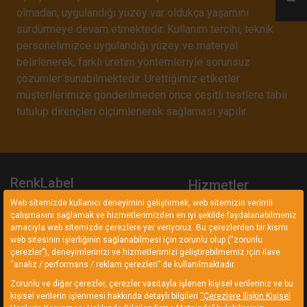
olmadan, uygulandığı yüzey var oldukça yaşamını
sürdürmeye devam etmektedir. Kullanım tercihi, teknik
personelimizce uygulandığı yüzey ve materyal
belirlenerek, farklı üretim yöntemleriyle sorunsuz
çözümler sunabilmektedir. Ürettiğimiz etiketler
müşterilerimize gönderilmeden önce çeşitli testlere tabii
tutulup dirençleri ölçümlenerek sağlaması yapılır.
RenkLabel
Hizmetler
Web sitemizde kullanıcı deneyimini geliştirmek, web sitemizin verimli
RenkLabel belirlediği hedefler ve
Seriagrafi Baskı Çözümle
çalışmasını sağlamak ve hizmetlerimizden en iyi şekilde faydalanabilmeniz
ilkeler ile sadece yapıyoruz
amacıyla web sitemizde çerezlere yer veriyoruz. Bu çerezlerden bir kısmı
Dijital Baskı Çözümleri
demekle yetinmez. Doğru üretim
web sitesinin işlerliğinin sağlanabilmesi için zorunlu olup (“zorunlu
Endüstriyel Performans
anlayışıyla sözünde durur.
çerezler”), deneyimlerinizi ve hizmetlerimizi geliştirebilmemiz için ilave
Etiketleri
“analiz / performans / reklam çerezleri” de kullanılmaktadır.
Endüstriyel Şekilli Kesiml
Zorunlu ve diğer çerezler, çerezler vasıtayla işlenen kişisel verileriniz ve bu
kişisel verilerin işlenmesi hakkında detaylı bilgileri
“Çerezlere İlişkin Kişisel
Lazer Markalama