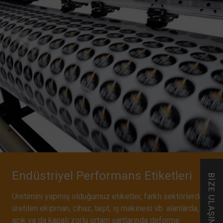
Endüstriyel Performans Etiketleri
BİZE ULAŞIN
Üretimini yapmış olduğumuz etiketler, farklı sektörlerde
üretilen ekipman, cihaz, taşıt, iş makinesi vb. alanlarda,
açık ya da kapalı zorlu ortam şartlarında deforme