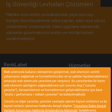
İş Güvenliği Levhaları Çözümleri
Fabrika veya üretim yerleşkelerinde yaya veya taşı
trafiğini düzenleyebilmek adına yapılan, ışıklı veya ışıksız
yönlendirme sistemleridir. Farklı uygulama alanlarında,
yükseklik gözetmeksizin üretim ve montaj hizmeti
sunabilmekteyiz.
RenkLabel
Hizmetler
Web sitemizde kullanıcı deneyimini geliştirmek, web sitemizin verimli
RenkLabel belirlediği hedefler ve
Seriagrafi Baskı Çözümle
çalışmasını sağlamak ve hizmetlerimizden en iyi şekilde faydalanabilmeniz
ilkeler ile sadece yapıyoruz
amacıyla web sitemizde çerezlere yer veriyoruz. Bu çerezlerden bir kısmı
Dijital Baskı Çözümleri
demekle yetinmez. Doğru üretim
web sitesinin işlerliğinin sağlanabilmesi için zorunlu olup (“zorunlu
Endüstriyel Performans
anlayışıyla sözünde durur.
çerezler”), deneyimlerinizi ve hizmetlerimizi geliştirebilmemiz için ilave
Etiketleri
“analiz / performans / reklam çerezleri” de kullanılmaktadır.
Endüstriyel Şekilli Kesiml
Zorunlu ve diğer çerezler, çerezler vasıtayla işlenen kişisel verileriniz ve bu
kişisel verilerin işlenmesi hakkında detaylı bilgileri
“Çerezlere İlişkin Kişisel
Lazer Markalama
Verilerin Korunması Hakkında Bilgilendirme Metninde”
bulabilirsiniz.