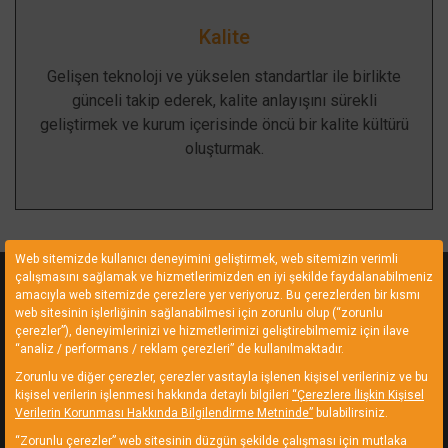
Kalite
Gelişen teknoloji ve yükselen standartlar ile birlikte
günceli takip ederek, kalite anlayışını sürekli
geliştirmek ve kurum içerisinde öncü bir kalite kültürü
oluşturmak.
Web sitemizde kullanıcı deneyimini geliştirmek, web sitemizin verimli
çalışmasını sağlamak ve hizmetlerimizden en iyi şekilde faydalanabilmeniz
RenkLabel
Hizmetler
amacıyla web sitemizde çerezlere yer veriyoruz. Bu çerezlerden bir kısmı
web sitesinin işlerliğinin sağlanabilmesi için zorunlu olup (“zorunlu
çerezler”), deneyimlerinizi ve hizmetlerimizi geliştirebilmemiz için ilave
RenkLabel belirlediği hedefler ve
Seriagrafi Baskı Çözümle
“analiz / performans / reklam çerezleri” de kullanılmaktadır.
ilkeler ile sadece yapıyoruz
Dijital Baskı Çözümleri
demekle yetinmez. Doğru üretim
Zorunlu ve diğer çerezler, çerezler vasıtayla işlenen kişisel verileriniz ve bu
Endüstriyel Performans
kişisel verilerin işlenmesi hakkında detaylı bilgileri
“Çerezlere İlişkin Kişisel
anlayışıyla sözünde durur.
Etiketleri
Verilerin Korunması Hakkında Bilgilendirme Metninde”
bulabilirsiniz.
Endüstriyel Şekilli Kesiml
“Zorunlu çerezler” web sitesinin düzgün şekilde çalışması için mutlaka