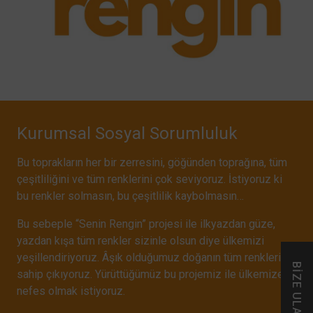
Kurumsal Sosyal Sorumluluk
Bu toprakların her bir zerresini, göğünden toprağına, tüm
çeşitliliğini ve tüm renklerini çok seviyoruz. İstiyoruz ki
bu renkler solmasın, bu çeşitlilik kaybolmasın…
Bu sebeple “Senin Rengin” projesi ile ilkyazdan güze,
yazdan kışa tüm renkler sizinle olsun diye ülkemizi
yeşillendiriyoruz. Âşık olduğumuz doğanın tüm renklerine
BİZE ULAŞIN
sahip çıkıyoruz. Yürüttüğümüz bu projemiz ile ülkemize
nefes olmak istiyoruz.