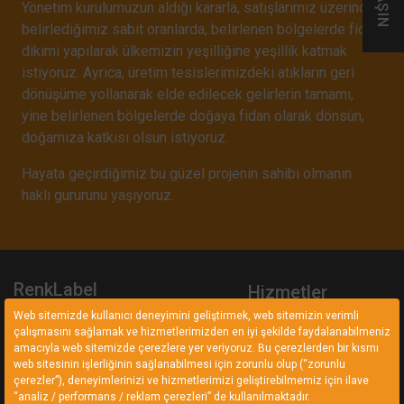
Yönetim kurulumuzun aldığı kararla, satışlarımız üzerinden
belirlediğimiz sabit oranlarda, belirlenen bölgelerde fidan
dikimi yapılarak ülkemizin yeşilliğine yeşillik katmak
istiyoruz. Ayrıca, üretim tesislerimizdeki atıkların geri
dönüşüme yollanarak elde edilecek gelirlerin tamamı,
yine belirlenen bölgelerde doğaya fidan olarak dönsün,
doğamıza katkısı olsun istiyoruz.
Hayata geçirdiğimiz bu güzel projenin sahibi olmanın
haklı gururunu yaşıyoruz.
RenkLabel
Hizmetler
Web sitemizde kullanıcı deneyimini geliştirmek, web sitemizin verimli
RenkLabel belirlediği hedefler ve
Seriagrafi Baskı Çözümle
çalışmasını sağlamak ve hizmetlerimizden en iyi şekilde faydalanabilmeniz
ilkeler ile sadece yapıyoruz
amacıyla web sitemizde çerezlere yer veriyoruz. Bu çerezlerden bir kısmı
Dijital Baskı Çözümleri
demekle yetinmez. Doğru üretim
web sitesinin işlerliğinin sağlanabilmesi için zorunlu olup (“zorunlu
Endüstriyel Performans
anlayışıyla sözünde durur.
çerezler”), deneyimlerinizi ve hizmetlerimizi geliştirebilmemiz için ilave
Etiketleri
“analiz / performans / reklam çerezleri” de kullanılmaktadır.